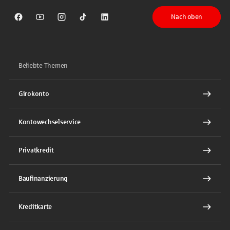
Nach oben
Sparkasse auf Facebook
Sparkasse auf Youtube
Sparkasse auf Instagram
Sparkasse auf TikTok
Sparkasse auf LinkedIn
Beliebte Themen
Girokonto
Kontowechselservice
Privatkredit
Baufinanzierung
Kreditkarte