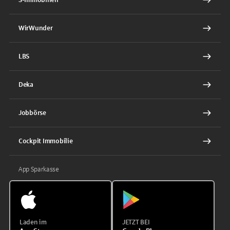
WirWunder
LBS
Deka
Jobbörse
Cockpit Immobilie
App Sparkasse
Laden im
JETZT BEI