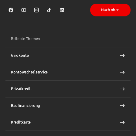
Nach oben
Sparkasse auf Facebook
Sparkasse auf Youtube
Sparkasse auf Instagram
Sparkasse auf TikTok
Sparkasse auf LinkedIn
Beliebte Themen
Girokonto
Kontowechselservice
Privatkredit
Baufinanzierung
Kreditkarte