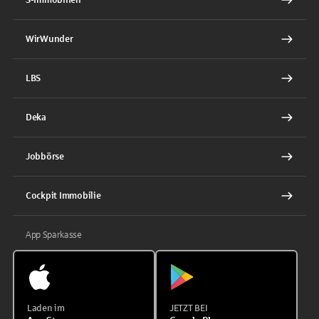
WirWunder
LBS
Deka
Jobbörse
Cockpit Immobilie
App Sparkasse
Laden im
JETZT BEI