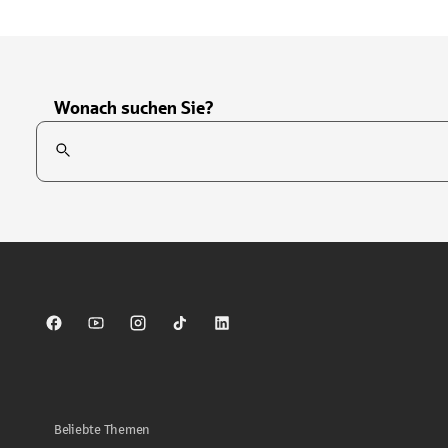
Wonach suchen Sie?
Suchfeld
Tippen Sie, um nach Themen zu suchen. Verwenden Sie die Pfei
Sparkasse auf Facebook
Sparkasse auf Youtube
Sparkasse auf Instagram
Sparkasse auf TikTok
Sparkasse auf LinkedIn
Beliebte Themen