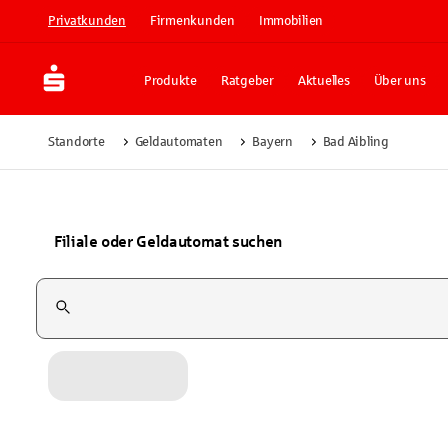
Privatkunden
Firmenkunden
Immobilien
Produkte
Ratgeber
Aktuelles
Über uns
Standorte
Geldautomaten
Bayern
Bad Aibling
Filiale oder Geldautomat suchen
Suchfeld