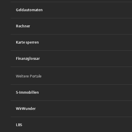
Geldautomaten
Rechner
Karte sperren
Finanzglossar
Weitere Portale
S-Immobilien
WirWunder
LBS