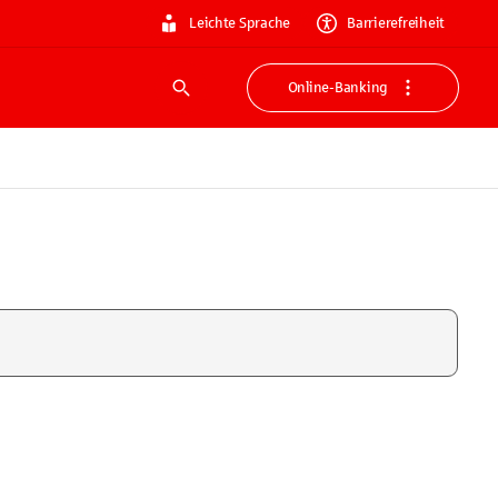
Leichte Sprache
Barrierefreiheit
Online-Banking
Suche