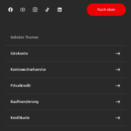
Nach oben
Sparkasse auf Facebook
Sparkasse auf Youtube
Sparkasse auf Instagram
Sparkasse auf TikTok
Sparkasse auf LinkedIn
Beliebte Themen
Girokonto
Kontowechselservice
Privatkredit
Baufinanzierung
Kreditkarte