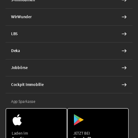
WirWunder
LBS
Deka
Jobbörse
Cockpit Immobilie
App Sparkasse
Laden im
JETZT BEI