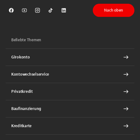
Nach oben
Sparkasse auf Facebook
Sparkasse auf Youtube
Sparkasse auf Instagram
Sparkasse auf TikTok
Sparkasse auf LinkedIn
Beliebte Themen
Girokonto
Kontowechselservice
Privatkredit
Baufinanzierung
Kreditkarte