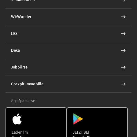
WirWunder
LBS
Deka
Jobbörse
Cockpit Immobilie
App Sparkasse
Laden im
JETZT BEI