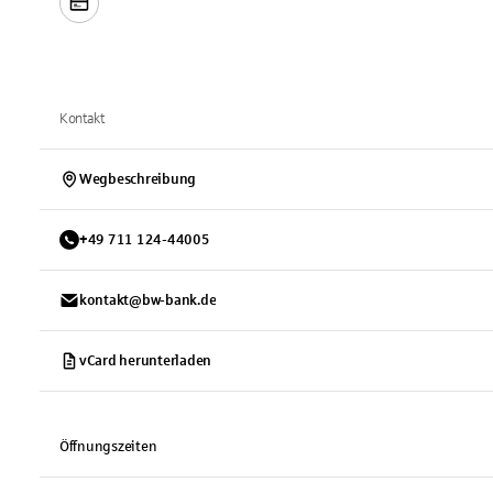
Kontakt
Wegbeschreibung
+
49
711
124-44005
kontakt@bw-bank.de
vCard herunterladen
Öffnungszeiten