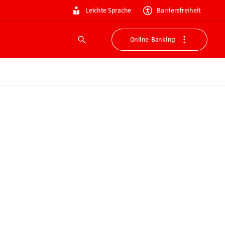
Leichte Sprache
Barrierefreiheit
Online-Banking
Suche