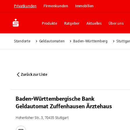
Privatkunden
Firmenkunden
Immobilien
Produkte
Ratgeber
Aktuelles
Über uns
Standorte
Geldautomaten
Baden-Württemberg
Stuttgar
Zurück zur Liste
Baden-Württembergische Bank
Geldautomat Zuffenhausen Ärztehaus
Hohenloher Str.. 3, 70435 Stuttgart