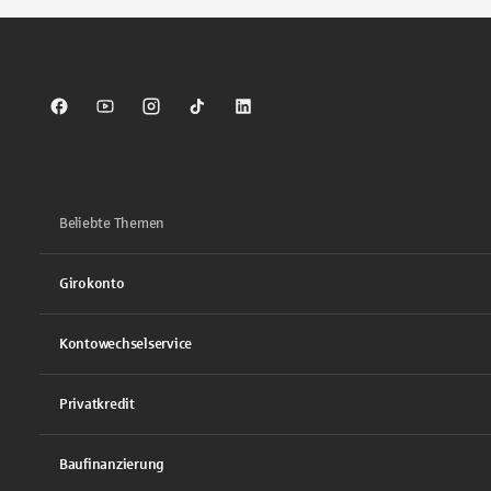
Sparkasse auf Facebook
Sparkasse auf Youtube
Sparkasse auf Instagram
Sparkasse auf TikTok
Sparkasse auf LinkedIn
Beliebte Themen
Girokonto
Kontowechselservice
Privatkredit
Baufinanzierung