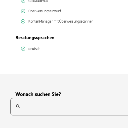
Geldautomat
Überweisungseinwurf
KontenManager mit Überweisungsscanner
Beratungssprachen
deutsch
Wonach suchen Sie?
Suchfeld
Tippen Sie, um nach Themen zu suchen. Verwenden Sie die Pfei