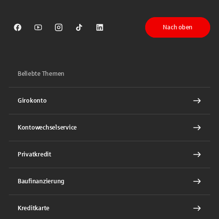
Nach oben
Sparkasse auf Facebook
Sparkasse auf Youtube
Sparkasse auf Instagram
Sparkasse auf TikTok
Sparkasse auf LinkedIn
Beliebte Themen
Girokonto
Kontowechselservice
Privatkredit
Baufinanzierung
Kreditkarte