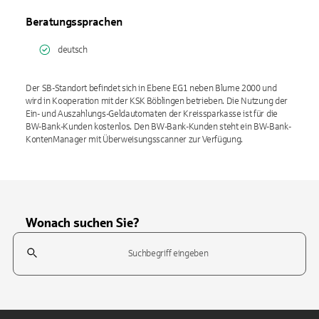
Beratungssprachen
deutsch
Der SB-Standort befindet sich in Ebene EG1 neben Blume 2000 und
wird in Kooperation mit der KSK Böblingen betrieben. Die Nutzung der
Ein- und Auszahlungs-Geldautomaten der Kreissparkasse ist für die
BW-Bank-Kunden kostenlos. Den BW-Bank-Kunden steht ein BW-Bank-
KontenManager mit Überweisungsscanner zur Verfügung.
Wonach suchen Sie?
Suchfeld
Tippen Sie, um nach Themen zu suchen. Verwenden Sie die Pfeil-T