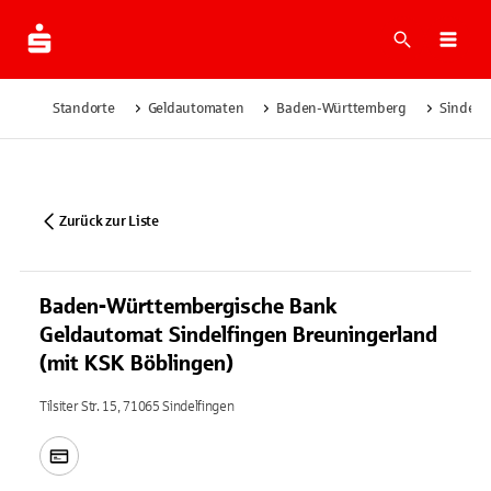
Suche
Navi
Standorte
Geldautomaten
Baden-Württemberg
Sindelf
Zurück zur Liste
Baden-Württembergische Bank
Geldautomat Sindelfingen Breuningerland
(mit KSK Böblingen)
Tilsiter Str. 15, 71065 Sindelfingen