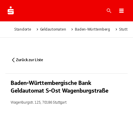
Suche
Navi
Standorte
Geldautomaten
Baden-Württemberg
Stuttgar
Zurück zur Liste
Baden-Württembergische Bank
Geldautomat S-Ost Wagenburgstraße
Wagenburgstr. 125, 70186 Stuttgart