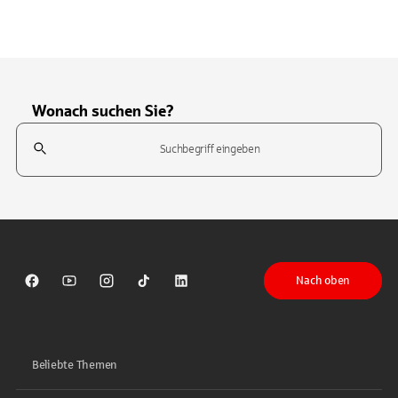
Wonach suchen Sie?
Suchfeld
Tippen Sie, um nach Themen zu suchen. Verwenden Sie die Pfeil-T
Nach oben
Sparkasse auf Facebook
Sparkasse auf Youtube
Sparkasse auf Instagram
Sparkasse auf TikTok
Sparkasse auf LinkedIn
Beliebte Themen