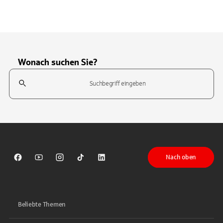
Wonach suchen Sie?
Suchfeld
Tippen Sie, um nach Themen zu suchen. Verwenden Sie die Pfeil-T
Nach oben
Sparkasse auf Facebook
Sparkasse auf Youtube
Sparkasse auf Instagram
Sparkasse auf TikTok
Sparkasse auf LinkedIn
Beliebte Themen