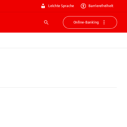
Leichte Sprache
Barrierefreiheit
Online-Banking
Suche