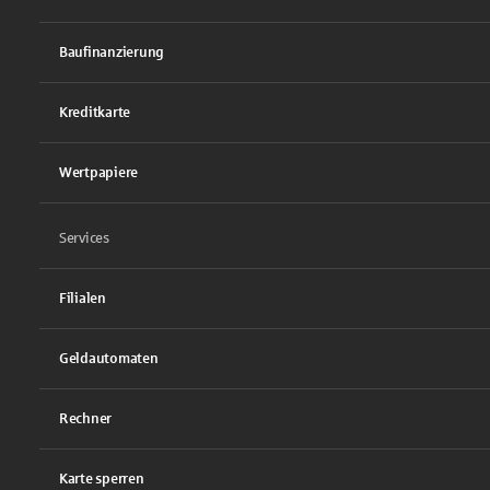
Baufinanzierung
Kreditkarte
Wertpapiere
Services
Filialen
Geldautomaten
Rechner
Karte sperren