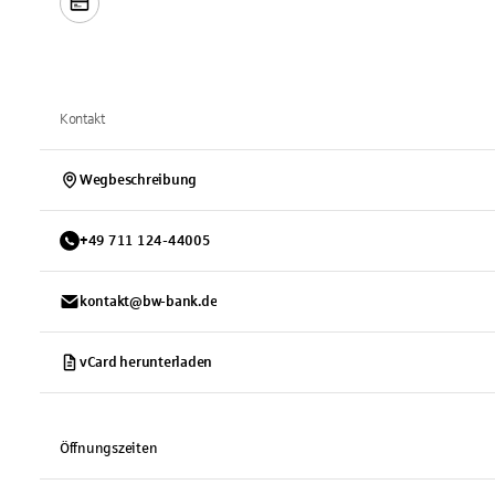
Kontakt
Wegbeschreibung
+
49
711
124-44005
kontakt@bw-bank.de
vCard herunterladen
Öffnungszeiten