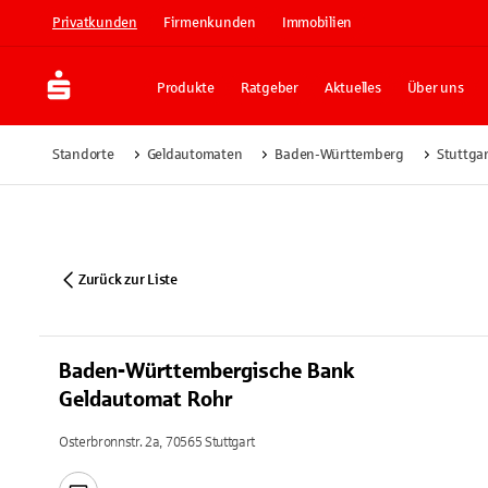
Privatkunden
Firmenkunden
Immobilien
Produkte
Ratgeber
Aktuelles
Über uns
Standorte
Geldautomaten
Baden-Württemberg
Stuttgar
Zurück zur Liste
Baden-Württembergische Bank
Geldautomat Rohr
Osterbronnstr. 2a, 70565 Stuttgart