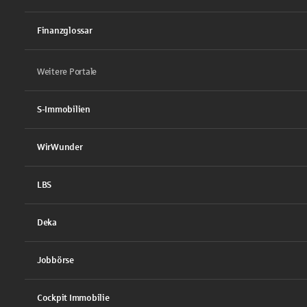
Finanzglossar
Weitere Portale
S-Immobilien
WirWunder
LBS
Deka
Jobbörse
Cockpit Immobilie