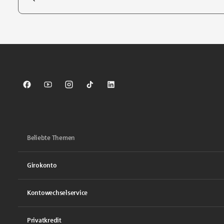
Tippen Sie, um nach Themen zu suchen. Verwenden Sie die Pfei
Sparkasse auf Facebook
Sparkasse auf Youtube
Sparkasse auf Instagram
Sparkasse auf TikTok
Sparkasse auf LinkedIn
Beliebte Themen
Girokonto
Kontowechselservice
Privatkredit