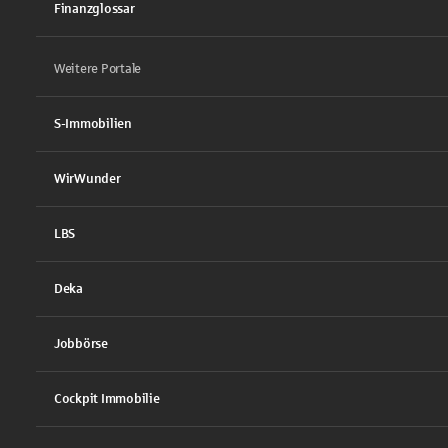
Finanzglossar
Weitere Portale
S-Immobilien
WirWunder
LBS
Deka
Jobbörse
Cockpit Immobilie