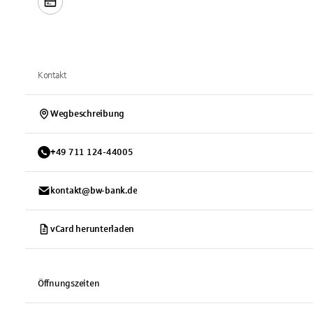
Kontakt
Wegbeschreibung
+
49
711
124-44005
kontakt@bw-bank.de
vCard herunterladen
Öffnungszeiten