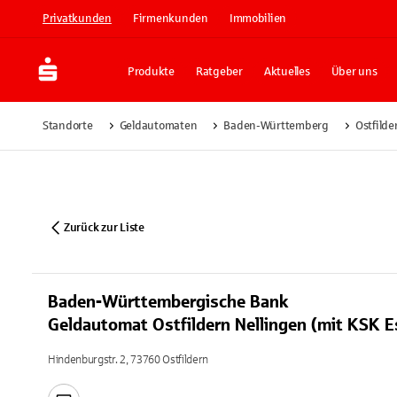
Privatkunden
Firmenkunden
Immobilien
Produkte
Ratgeber
Aktuelles
Über uns
Standorte
Geldautomaten
Baden-Württemberg
Ostfilde
Zurück zur Liste
Baden-Württembergische Bank
Geldautomat Ostfildern Nellingen (mit KSK E
Hindenburgstr. 2, 73760 Ostfildern