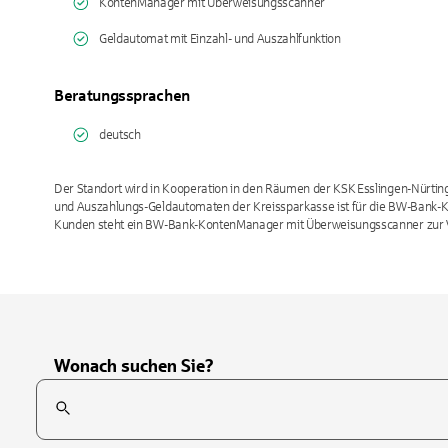
KontenManager mit Überweisungsscanner
Geldautomat mit Einzahl- und Auszahlfunktion
Beratungssprachen
deutsch
Der Standort wird in Kooperation in den Räumen der KSK Esslingen-Nürting
und Auszahlungs-Geldautomaten der Kreissparkasse ist für die BW-Bank-
Kunden steht ein BW-Bank-KontenManager mit Überweisungsscanner zur 
Wonach suchen Sie?
Suchfeld