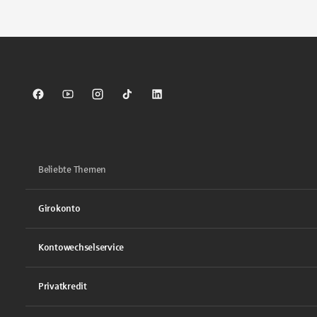
Tippen Sie, um nach Themen zu suchen. Verwenden Sie die Pfei
Sparkasse auf Facebook
Sparkasse auf Youtube
Sparkasse auf Instagram
Sparkasse auf TikTok
Sparkasse auf LinkedIn
Beliebte Themen
Girokonto
Kontowechselservice
Privatkredit