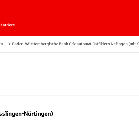
Karriere
rn
Baden-Württembergische Bank Geldautomat Ostfildern Nellingen (mit K
sslingen-Nürtingen)