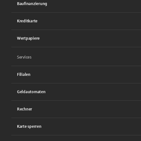
Baufinanzierung
Kreditkarte
Wertpapiere
Services
Filialen
Geldautomaten
Rechner
Karte sperren