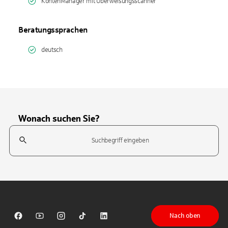
KontenManager mit Überweisungsscanner
Beratungssprachen
deutsch
Wonach suchen Sie?
Suchfeld
Tippen Sie, um nach Themen zu suchen. Verwenden Sie die Pfeil-T
Nach oben
Sparkasse auf Facebook
Sparkasse auf Youtube
Sparkasse auf Instagram
Sparkasse auf TikTok
Sparkasse auf LinkedIn