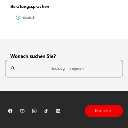
Beratungssprachen
deutsch
Wonach suchen Sie?
Suchfeld
Tippen Sie, um nach Themen zu suchen. Verwenden Sie die Pfeil-T
Nach oben
Sparkasse auf Facebook
Sparkasse auf Youtube
Sparkasse auf Instagram
Sparkasse auf TikTok
Sparkasse auf LinkedIn