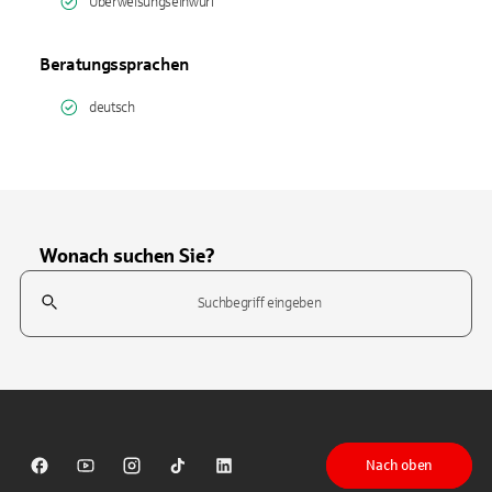
Überweisungseinwurf
Beratungssprachen
deutsch
Wonach suchen Sie?
Suchfeld
Tippen Sie, um nach Themen zu suchen. Verwenden Sie die Pfeil-T
Nach oben
Sparkasse auf Facebook
Sparkasse auf Youtube
Sparkasse auf Instagram
Sparkasse auf TikTok
Sparkasse auf LinkedIn