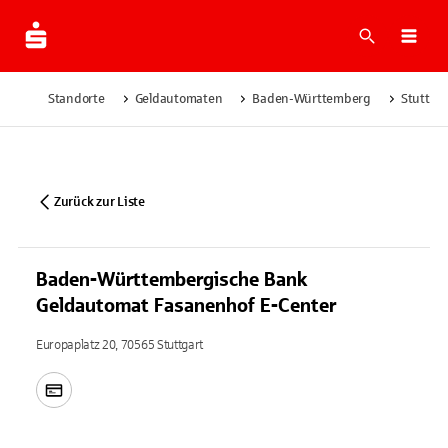
Suche
Navi
Standorte
Geldautomaten
Baden-Württemberg
Stuttgar
Zurück zur Liste
Baden-Württembergische Bank
Geldautomat Fasanenhof E-Center
Europaplatz 20, 70565 Stuttgart