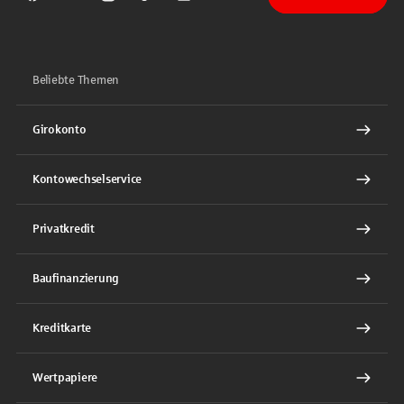
Sparkasse auf Facebook
Sparkasse auf Youtube
Sparkasse auf Instagram
Sparkasse auf TikTok
Sparkasse auf LinkedIn
Beliebte Themen
Girokonto
Kontowechselservice
Privatkredit
Baufinanzierung
Kreditkarte
Wertpapiere