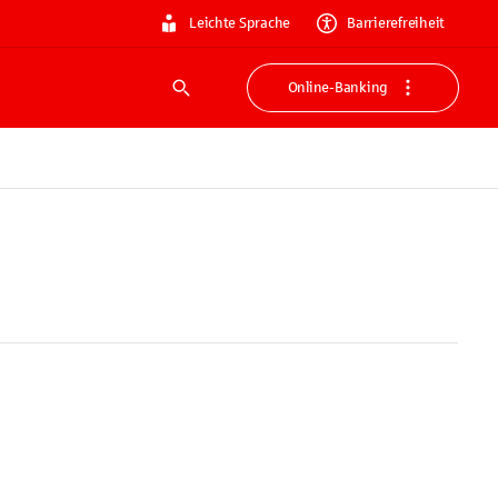
Leichte Sprache
Barrierefreiheit
Online-Banking
Suche