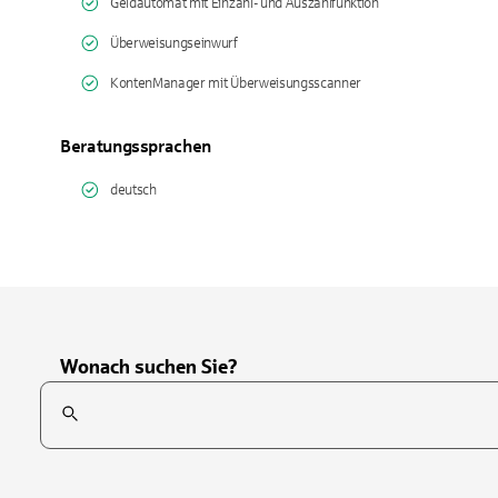
Geldautomat mit Einzahl- und Auszahlfunktion
Überweisungseinwurf
KontenManager mit Überweisungsscanner
Beratungssprachen
deutsch
Wonach suchen Sie?
Suchfeld
Tippen Sie, um nach Themen zu suchen. Verwenden Sie die Pfei