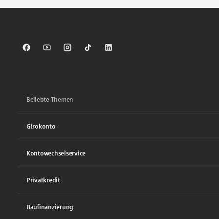
Sparkasse auf Facebook
Sparkasse auf Youtube
Sparkasse auf Instagram
Sparkasse auf TikTok
Sparkasse auf LinkedIn
Beliebte Themen
Girokonto
Kontowechselservice
Privatkredit
Baufinanzierung