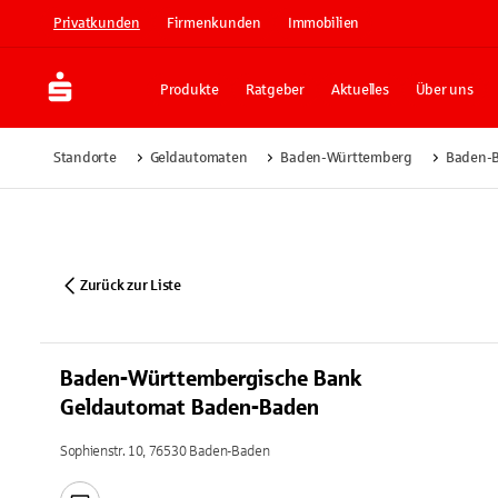
Privatkunden
Firmenkunden
Immobilien
Produkte
Ratgeber
Aktuelles
Über uns
Standorte
Geldautomaten
Baden-Württemberg
Baden-
Zurück zur Liste
Baden-Württembergische Bank
Geldautomat Baden-Baden
Sophienstr. 10, 76530 Baden-Baden