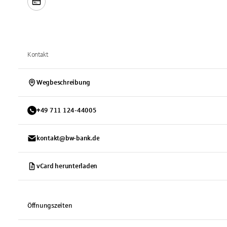
Kontakt
Wegbeschreibung
+
49
711
124-44005
kontakt@bw-bank.de
vCard herunterladen
Öffnungszeiten