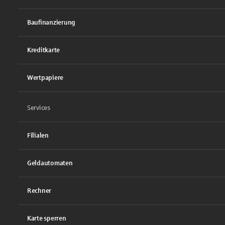
Baufinanzierung
Kreditkarte
Wertpapiere
Services
Filialen
Geldautomaten
Rechner
Karte sperren