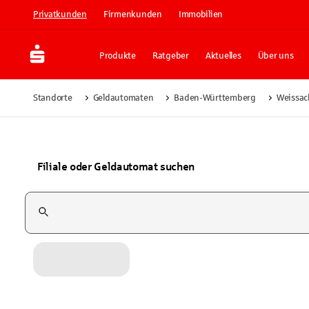
Privatkunden
Firmenkunden
Immobilien
Produkte
Ratgeber
Aktuelles
Über uns
Standorte
Geldautomaten
Baden-Württemberg
Weissach
Filiale oder Geldautomat suchen
Suchfeld