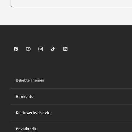
Tippen Sie, um nach Themen zu suchen. Verwenden Sie die Pfei
Sparkasse auf Facebook
Sparkasse auf Youtube
Sparkasse auf Instagram
Sparkasse auf TikTok
Sparkasse auf LinkedIn
Beliebte Themen
Girokonto
Kontowechselservice
Privatkredit