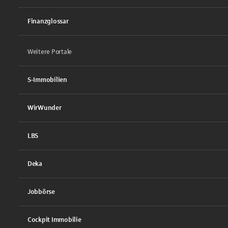
Finanzglossar
Weitere Portale
S-Immobilien
WirWunder
LBS
Deka
Jobbörse
Cockpit Immobilie