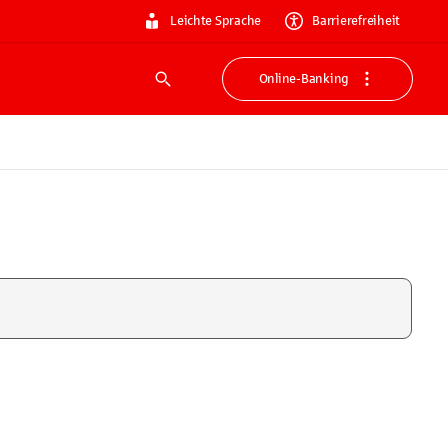
Leichte Sprache
Barrierefreiheit
Online-Banking
Suche