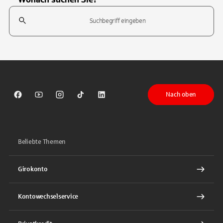
Suchfeld
Tippen Sie, um nach Themen zu suchen. Verwenden Sie die Pfeil-T
Nach oben
Sparkasse auf Facebook
Sparkasse auf Youtube
Sparkasse auf Instagram
Sparkasse auf TikTok
Sparkasse auf LinkedIn
Beliebte Themen
Girokonto
Kontowechselservice