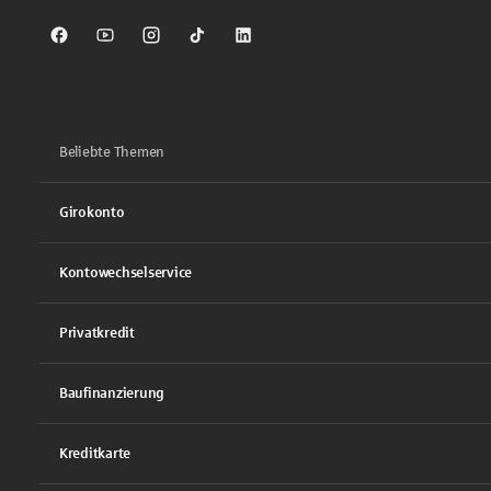
Sparkasse auf Facebook
Sparkasse auf Youtube
Sparkasse auf Instagram
Sparkasse auf TikTok
Sparkasse auf LinkedIn
Beliebte Themen
Girokonto
Kontowechselservice
Privatkredit
Baufinanzierung
Kreditkarte