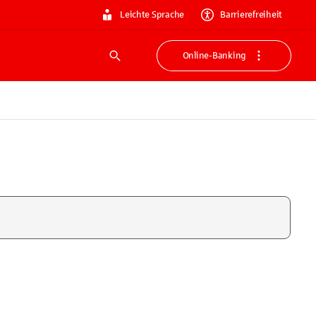
Leichte Sprache
Barrierefreiheit
Online-Banking
Suche