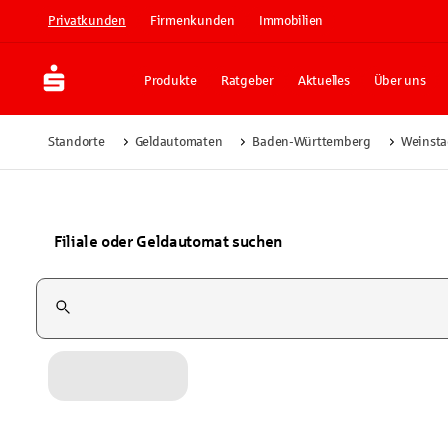
Privatkunden
Firmenkunden
Immobilien
Produkte
Ratgeber
Aktuelles
Über uns
Standorte
Geldautomaten
Baden-Württemberg
Weinsta
Filiale oder Geldautomat suchen
Suchfeld