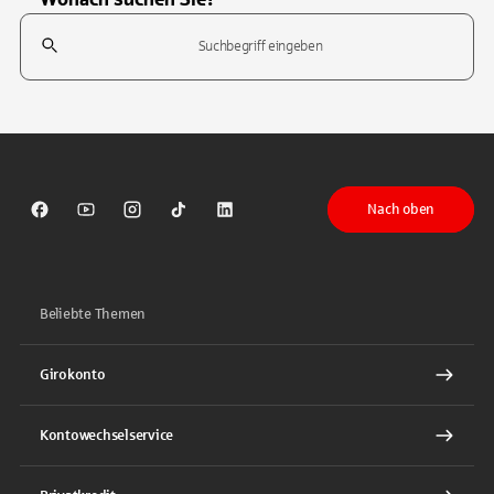
Suchfeld
Tippen Sie, um nach Themen zu suchen. Verwenden Sie die Pfeil-T
Nach oben
Sparkasse auf Facebook
Sparkasse auf Youtube
Sparkasse auf Instagram
Sparkasse auf TikTok
Sparkasse auf LinkedIn
Beliebte Themen
Girokonto
Kontowechselservice