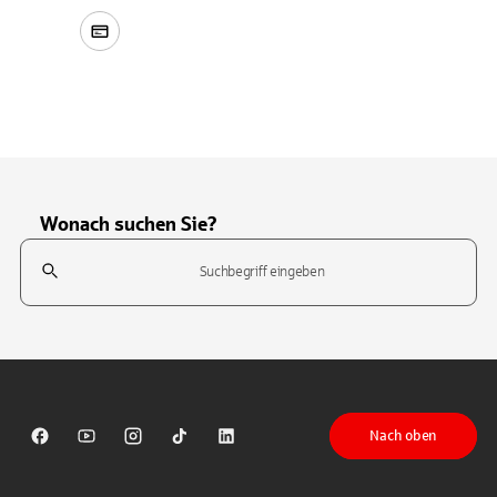
Wonach suchen Sie?
Suchfeld
Tippen Sie, um nach Themen zu suchen. Verwenden Sie die Pfeil-T
Nach oben
Sparkasse auf Facebook
Sparkasse auf Youtube
Sparkasse auf Instagram
Sparkasse auf TikTok
Sparkasse auf LinkedIn