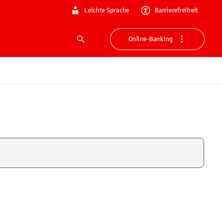
Leichte Sprache
Barrierefreiheit
Online-Banking
Suche