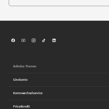
Tippen Sie, um nach Themen zu suchen. Verwenden Sie die Pfei
Sparkasse auf Facebook
Sparkasse auf Youtube
Sparkasse auf Instagram
Sparkasse auf TikTok
Sparkasse auf LinkedIn
Beliebte Themen
Girokonto
Kontowechselservice
Privatkredit