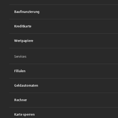
Baufinanzierung
Kreditkarte
Wertpapiere
Services
Filialen
Geldautomaten
Rechner
Karte sperren