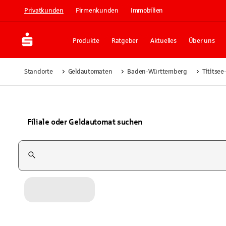
Privatkunden
Firmenkunden
Immobilien
Produkte
Ratgeber
Aktuelles
Über uns
Standorte
Geldautomaten
Baden-Württemberg
Tititse
Filiale oder Geldautomat suchen
Suchfeld