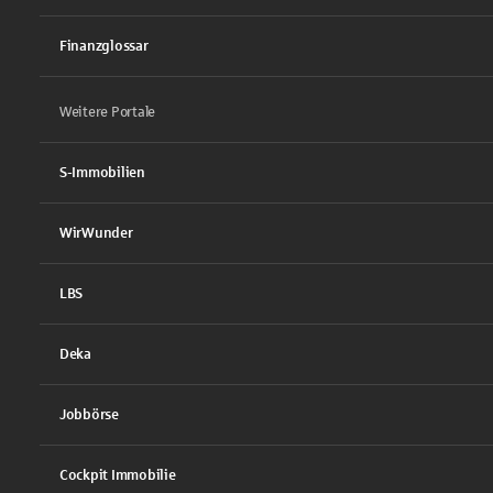
Finanzglossar
Weitere Portale
S-Immobilien
WirWunder
LBS
Deka
Jobbörse
Cockpit Immobilie