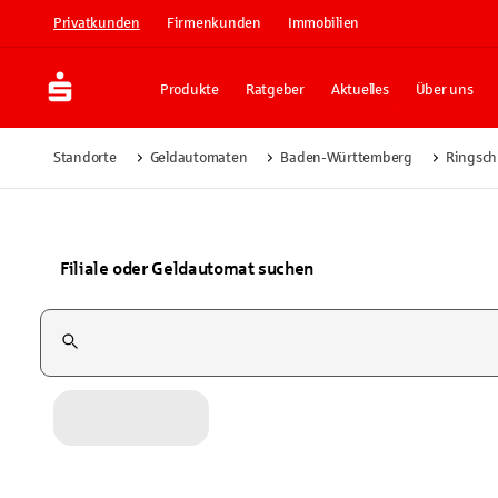
Privatkunden
Firmenkunden
Immobilien
Produkte
Ratgeber
Aktuelles
Über uns
Standorte
Geldautomaten
Baden-Württemberg
Ringsch
Filiale oder Geldautomat suchen
Suchfeld