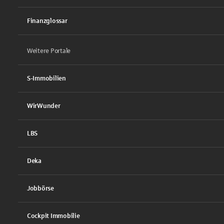
Finanzglossar
Weitere Portale
S-Immobilien
WirWunder
LBS
Deka
Jobbörse
Cockpit Immobilie