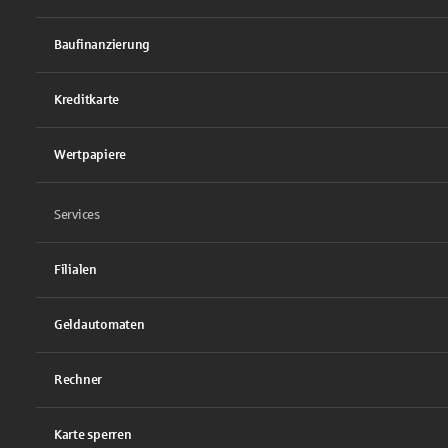
Baufinanzierung
Kreditkarte
Wertpapiere
Services
Filialen
Geldautomaten
Rechner
Karte sperren