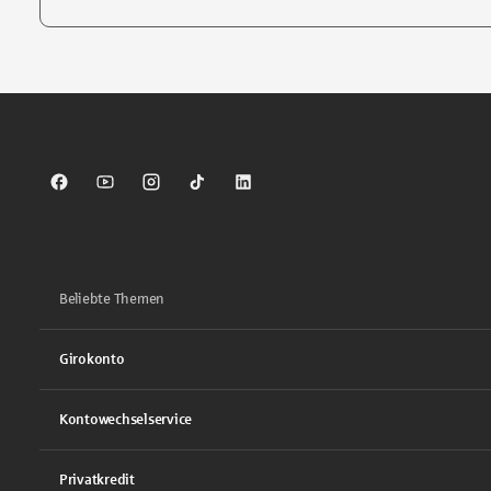
Tippen Sie, um nach Themen zu suchen. Verwenden Sie die Pfei
Sparkasse auf Facebook
Sparkasse auf Youtube
Sparkasse auf Instagram
Sparkasse auf TikTok
Sparkasse auf LinkedIn
Beliebte Themen
Girokonto
Kontowechselservice
Privatkredit