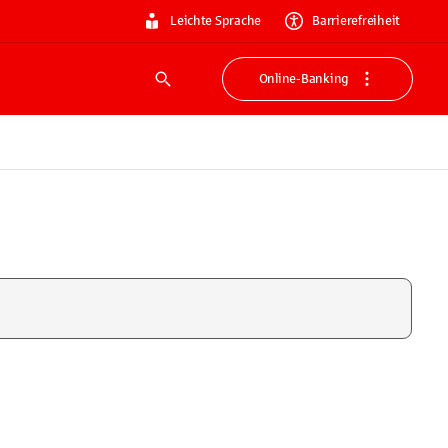
Leichte Sprache
Barrierefreiheit
Online-Banking
Suche