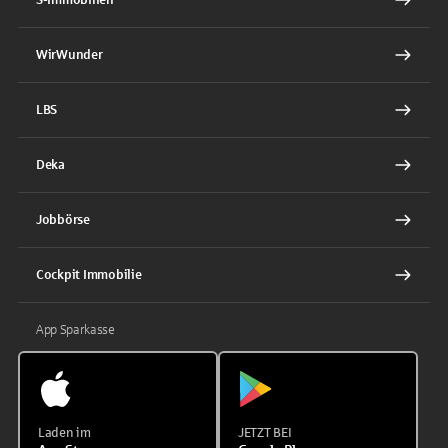
WirWunder
LBS
Deka
Jobbörse
Cockpit Immobilie
App Sparkasse
Laden im
JETZT BEI