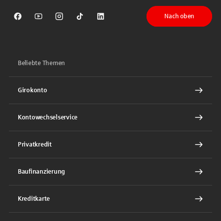
Nach oben
Sparkasse auf Facebook
Sparkasse auf Youtube
Sparkasse auf Instagram
Sparkasse auf TikTok
Sparkasse auf LinkedIn
Beliebte Themen
Girokonto
Kontowechselservice
Privatkredit
Baufinanzierung
Kreditkarte