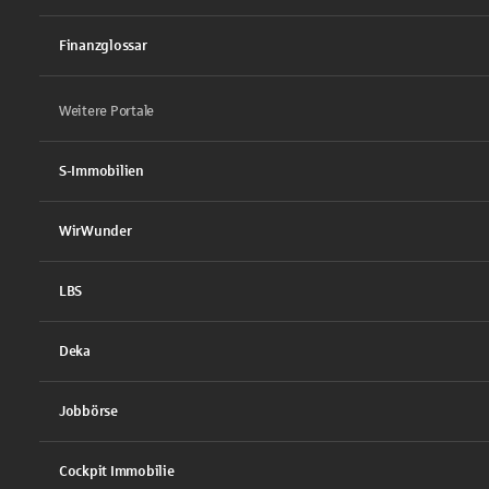
Finanzglossar
Weitere Portale
S-Immobilien
WirWunder
LBS
Deka
Jobbörse
Cockpit Immobilie