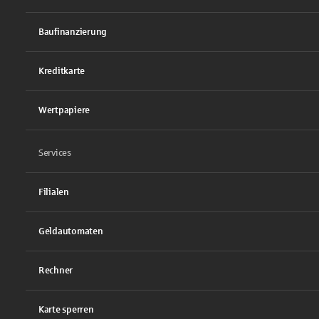
Baufinanzierung
Kreditkarte
Wertpapiere
Services
Filialen
Geldautomaten
Rechner
Karte sperren