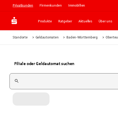
Privatkunden
Firmenkunden
Immobilien
Produkte
Ratgeber
Aktuelles
Über uns
Standorte
Geldautomaten
Baden-Württemberg
Oberteu
Filiale oder Geldautomat suchen
Suchfeld