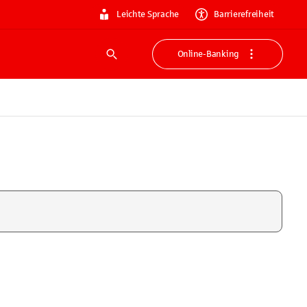
Leichte Sprache
Barrierefreiheit
Online-Banking
Suche