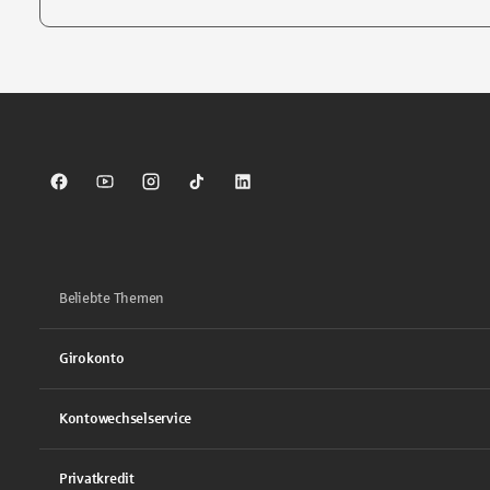
Tippen Sie, um nach Themen zu suchen. Verwenden Sie die Pfei
Sparkasse auf Facebook
Sparkasse auf Youtube
Sparkasse auf Instagram
Sparkasse auf TikTok
Sparkasse auf LinkedIn
Beliebte Themen
Girokonto
Kontowechselservice
Privatkredit