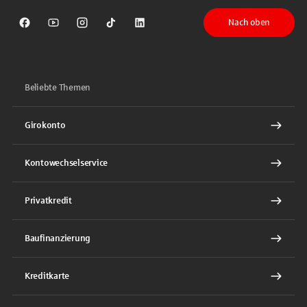
Nach oben
Sparkasse auf Facebook
Sparkasse auf Youtube
Sparkasse auf Instagram
Sparkasse auf TikTok
Sparkasse auf LinkedIn
Beliebte Themen
Girokonto
Kontowechselservice
Privatkredit
Baufinanzierung
Kreditkarte