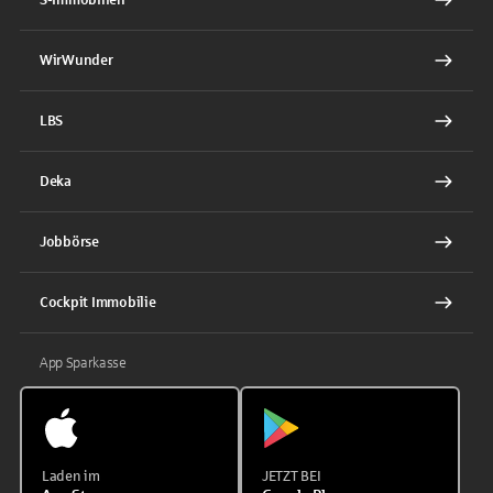
WirWunder
LBS
Deka
Jobbörse
Cockpit Immobilie
App Sparkasse
Laden im
JETZT BEI