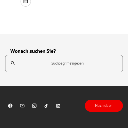
Wonach suchen Sie?
Suchfeld
Tippen Sie, um nach Themen zu suchen. Verwenden Sie die Pfeil-T
Nach oben
Sparkasse auf Facebook
Sparkasse auf Youtube
Sparkasse auf Instagram
Sparkasse auf TikTok
Sparkasse auf LinkedIn