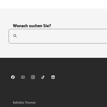
Wonach suchen Sie?
Suchfeld
Tippen Sie, um nach Themen zu suchen. Verwenden Sie die Pfei
Sparkasse auf Facebook
Sparkasse auf Youtube
Sparkasse auf Instagram
Sparkasse auf TikTok
Sparkasse auf LinkedIn
Beliebte Themen