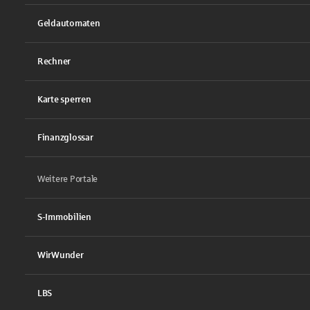
Geldautomaten
Rechner
Karte sperren
Finanzglossar
Weitere Portale
S-Immobilien
WirWunder
LBS