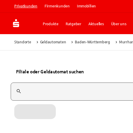
Privatkunden
Firmenkunden
Immobilien
Produkte
Ratgeber
Aktuelles
Über uns
Standorte
Geldautomaten
Baden-Württemberg
Murrhar
Filiale oder Geldautomat suchen
Suchfeld