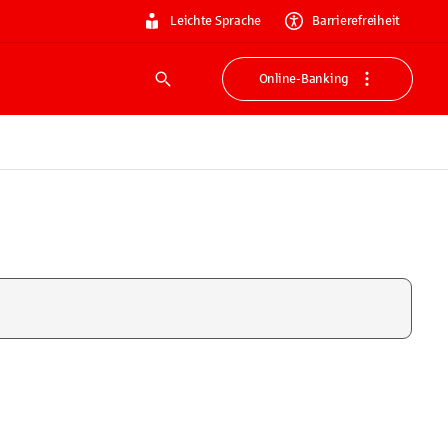
Leichte Sprache
Barrierefreiheit
Online-Banking
Suche