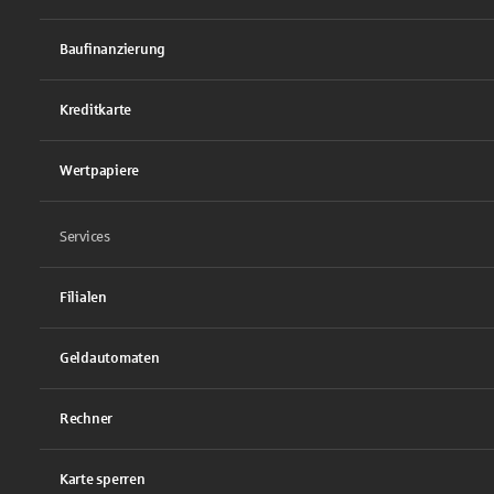
Baufinanzierung
Kreditkarte
Wertpapiere
Services
Filialen
Geldautomaten
Rechner
Karte sperren