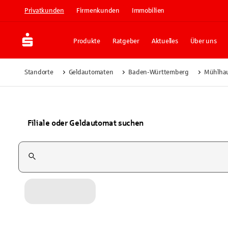
Privatkunden
Firmenkunden
Immobilien
Produkte
Ratgeber
Aktuelles
Über uns
Standorte
Geldautomaten
Baden-Württemberg
Mühlha
Filiale oder Geldautomat suchen
Suchfeld