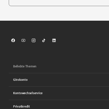
Tippen Sie, um nach Themen zu suchen. Verwenden Sie die Pfei
Sparkasse auf Facebook
Sparkasse auf Youtube
Sparkasse auf Instagram
Sparkasse auf TikTok
Sparkasse auf LinkedIn
Beliebte Themen
Girokonto
Kontowechselservice
Privatkredit