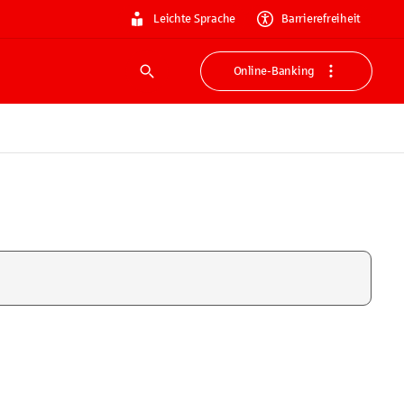
Leichte Sprache
Barrierefreiheit
Online-Banking
Suche