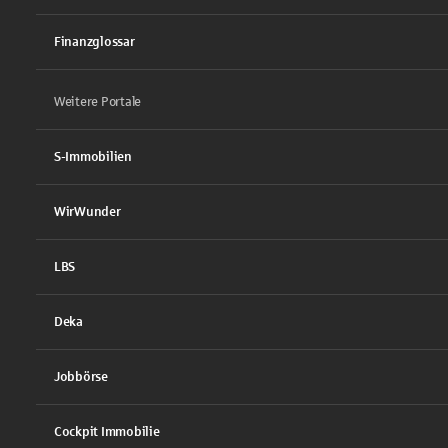
Finanzglossar
Weitere Portale
S-Immobilien
WirWunder
LBS
Deka
Jobbörse
Cockpit Immobilie