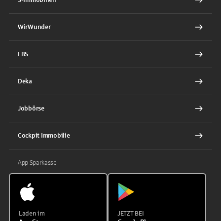
WirWunder
LBS
Deka
Jobbörse
Cockpit Immobilie
App Sparkasse
Laden im
JETZT BEI