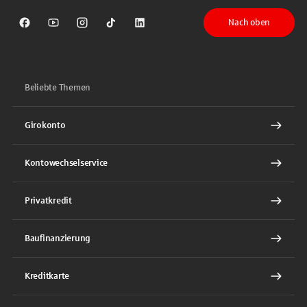
Nach oben
Sparkasse auf Facebook
Sparkasse auf Youtube
Sparkasse auf Instagram
Sparkasse auf TikTok
Sparkasse auf LinkedIn
Beliebte Themen
Girokonto
Kontowechselservice
Privatkredit
Baufinanzierung
Kreditkarte