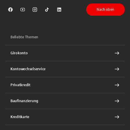
Nach oben
Sparkasse auf Facebook
Sparkasse auf Youtube
Sparkasse auf Instagram
Sparkasse auf TikTok
Sparkasse auf LinkedIn
Beliebte Themen
Girokonto
Kontowechselservice
Privatkredit
Baufinanzierung
Kreditkarte