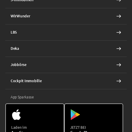
WirWunder
LBS
Deka
Jobbörse
Cockpit Immobilie
App Sparkasse
Laden im
JETZT BEI