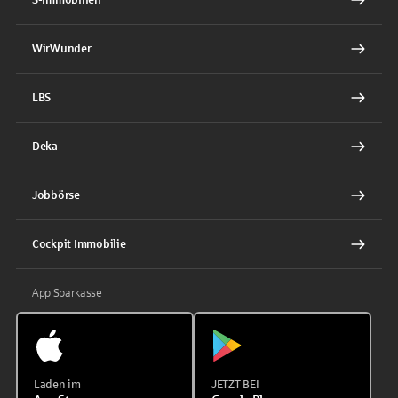
WirWunder
LBS
Deka
Jobbörse
Cockpit Immobilie
App Sparkasse
Laden im
JETZT BEI