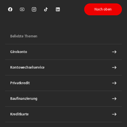
Nach oben
Sparkasse auf Facebook
Sparkasse auf Youtube
Sparkasse auf Instagram
Sparkasse auf TikTok
Sparkasse auf LinkedIn
Beliebte Themen
Girokonto
Kontowechselservice
Privatkredit
Baufinanzierung
Kreditkarte