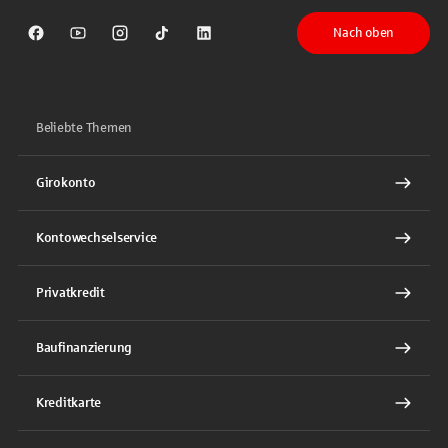
Nach oben
Sparkasse auf Facebook
Sparkasse auf Youtube
Sparkasse auf Instagram
Sparkasse auf TikTok
Sparkasse auf LinkedIn
Beliebte Themen
Girokonto
Kontowechselservice
Privatkredit
Baufinanzierung
Kreditkarte