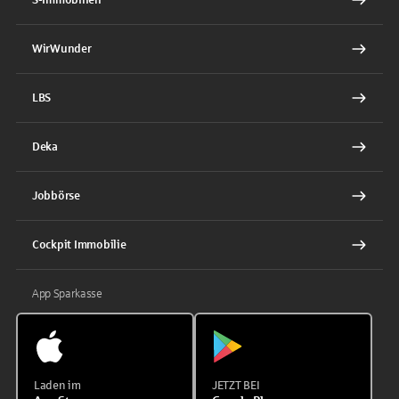
WirWunder
LBS
Deka
Jobbörse
Cockpit Immobilie
App Sparkasse
Laden im
JETZT BEI