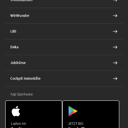
WirWunder
LBS
Deka
Jobbörse
Cockpit Immobilie
App Sparkasse
Laden im
JETZT BEI