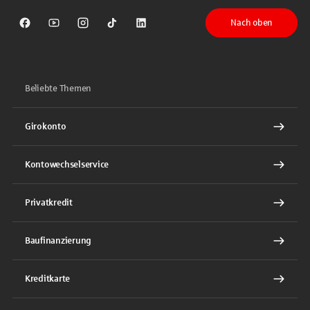
Nach oben
Sparkasse auf Facebook
Sparkasse auf Youtube
Sparkasse auf Instagram
Sparkasse auf TikTok
Sparkasse auf LinkedIn
Beliebte Themen
Girokonto
Kontowechselservice
Privatkredit
Baufinanzierung
Kreditkarte