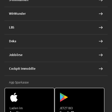
WirWunder
LBS
Deka
Jobbörse
Cockpit Immobilie
App Sparkasse
Laden im
JETZT BEI