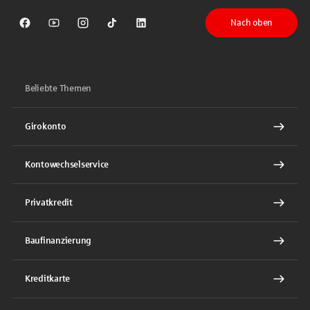
Nach oben
Sparkasse auf Facebook
Sparkasse auf Youtube
Sparkasse auf Instagram
Sparkasse auf TikTok
Sparkasse auf LinkedIn
Beliebte Themen
Girokonto
Kontowechselservice
Privatkredit
Baufinanzierung
Kreditkarte