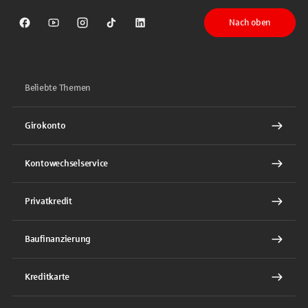
Nach oben
Sparkasse auf Facebook
Sparkasse auf Youtube
Sparkasse auf Instagram
Sparkasse auf TikTok
Sparkasse auf LinkedIn
Beliebte Themen
Girokonto
Kontowechselservice
Privatkredit
Baufinanzierung
Kreditkarte