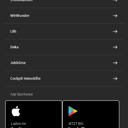
WirWunder
LBS
Deka
Jobbörse
Cockpit Immobilie
App Sparkasse
Laden im
JETZT BEI