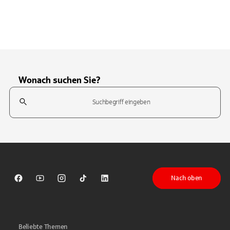
Wonach suchen Sie?
Suchfeld
Tippen Sie, um nach Themen zu suchen. Verwenden Sie die Pfeil-T
Nach oben
Sparkasse auf Facebook
Sparkasse auf Youtube
Sparkasse auf Instagram
Sparkasse auf TikTok
Sparkasse auf LinkedIn
Beliebte Themen