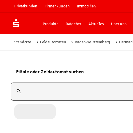
Privatkunden
Firmenkunden
Immobilien
Produkte
Ratgeber
Aktuelles
Über uns
Standorte
Geldautomaten
Baden-Württemberg
Hermar
Filiale oder Geldautomat suchen
Suchfeld