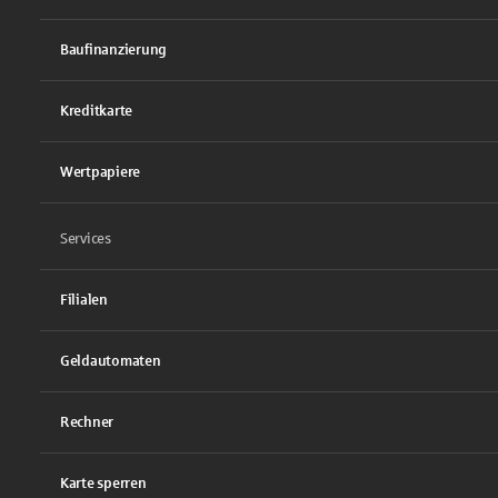
Baufinanzierung
Kreditkarte
Wertpapiere
Services
Filialen
Geldautomaten
Rechner
Karte sperren