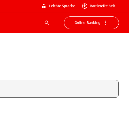
Leichte Sprache
Barrierefreiheit
Online-Banking
Suche