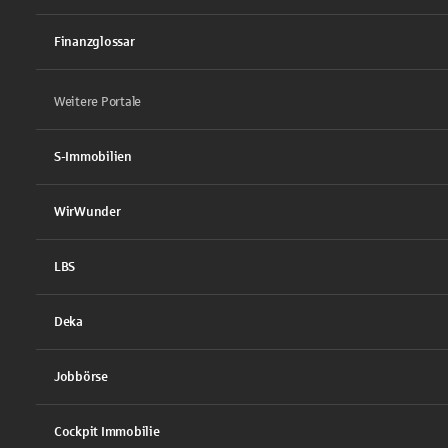
Finanzglossar
Weitere Portale
S-Immobilien
WirWunder
LBS
Deka
Jobbörse
Cockpit Immobilie