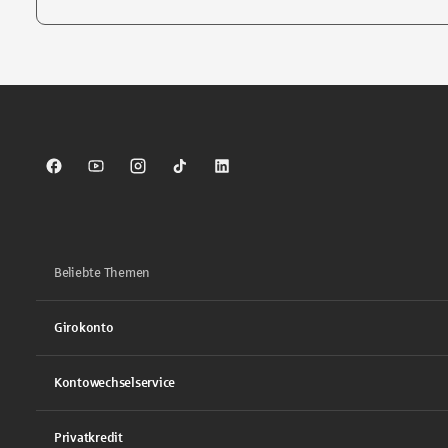
Tippen Sie, um nach Themen zu suchen. Verwenden Sie die Pfei
Sparkasse auf Facebook
Sparkasse auf Youtube
Sparkasse auf Instagram
Sparkasse auf TikTok
Sparkasse auf LinkedIn
Beliebte Themen
Girokonto
Kontowechselservice
Privatkredit