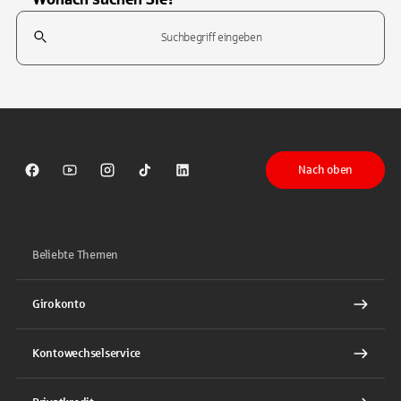
Suchfeld
Tippen Sie, um nach Themen zu suchen. Verwenden Sie die Pfeil-T
Nach oben
Sparkasse auf Facebook
Sparkasse auf Youtube
Sparkasse auf Instagram
Sparkasse auf TikTok
Sparkasse auf LinkedIn
Beliebte Themen
Girokonto
Kontowechselservice