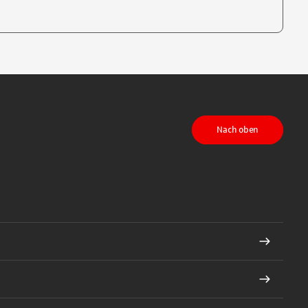
te, um auszuwählen
Nach oben