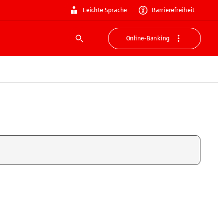
Leichte Sprache
Barrierefreiheit
Online-Banking
Suche