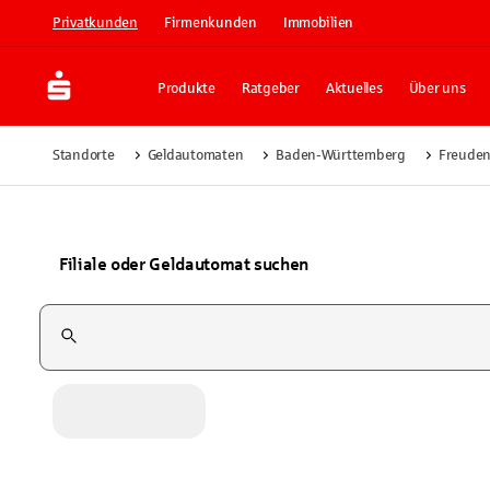
Privatkunden
Firmenkunden
Immobilien
Produkte
Ratgeber
Aktuelles
Über uns
Standorte
Geldautomaten
Baden-Württemberg
Freuden
Filiale oder Geldautomat suchen
Suchfeld