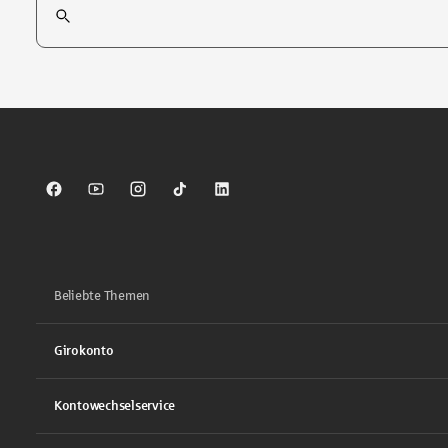
Tippen Sie, um nach Themen zu suchen. Verwenden Sie die Pfei
Sparkasse auf Facebook
Sparkasse auf Youtube
Sparkasse auf Instagram
Sparkasse auf TikTok
Sparkasse auf LinkedIn
Beliebte Themen
Girokonto
Kontowechselservice