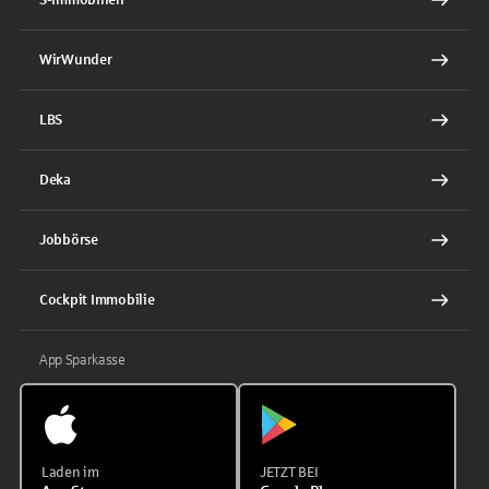
WirWunder
LBS
Deka
Jobbörse
Cockpit Immobilie
App Sparkasse
Laden im
JETZT BEI