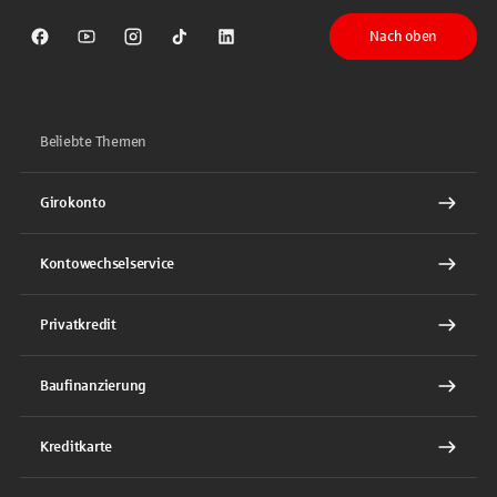
Nach oben
Sparkasse auf Facebook
Sparkasse auf Youtube
Sparkasse auf Instagram
Sparkasse auf TikTok
Sparkasse auf LinkedIn
Beliebte Themen
Girokonto
Kontowechselservice
Privatkredit
Baufinanzierung
Kreditkarte