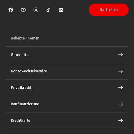
Nach oben
Sparkasse auf Facebook
Sparkasse auf Youtube
Sparkasse auf Instagram
Sparkasse auf TikTok
Sparkasse auf LinkedIn
Beliebte Themen
Girokonto
Kontowechselservice
Privatkredit
Baufinanzierung
Kreditkarte