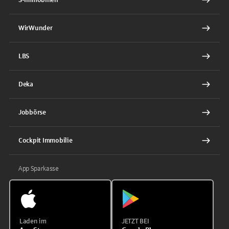
WirWunder
LBS
Deka
Jobbörse
Cockpit Immobilie
App Sparkasse
Laden im
JETZT BEI