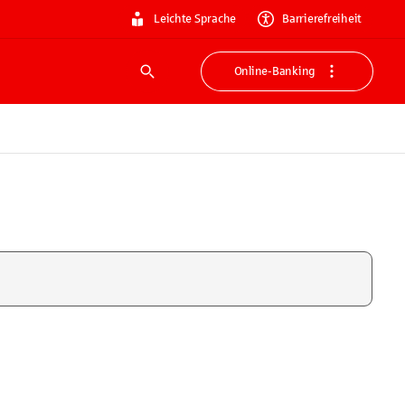
Leichte Sprache
Barrierefreiheit
Online-Banking
Suche