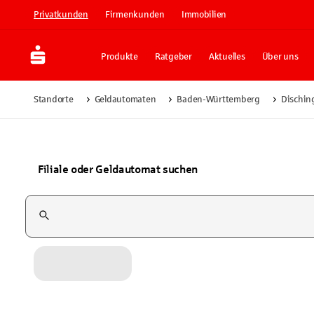
Privatkunden
Firmenkunden
Immobilien
Produkte
Ratgeber
Aktuelles
Über uns
Standorte
Geldautomaten
Baden-Württemberg
Dischin
Filiale oder Geldautomat suchen
Suchfeld