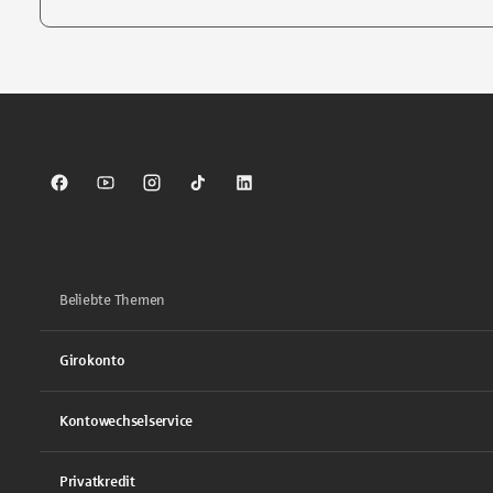
Tippen Sie, um nach Themen zu suchen. Verwenden Sie die Pfei
Sparkasse auf Facebook
Sparkasse auf Youtube
Sparkasse auf Instagram
Sparkasse auf TikTok
Sparkasse auf LinkedIn
Beliebte Themen
Girokonto
Kontowechselservice
Privatkredit