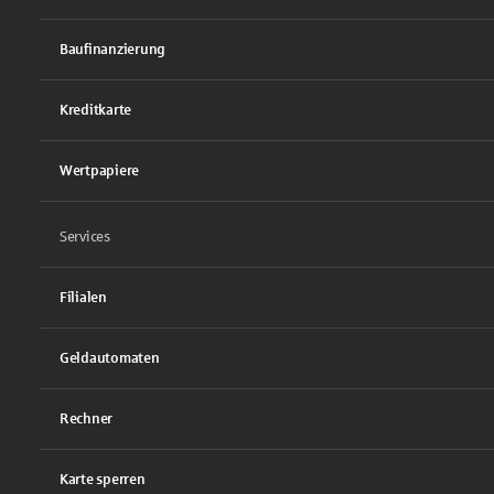
Baufinanzierung
Kreditkarte
Wertpapiere
Services
Filialen
Geldautomaten
Rechner
Karte sperren