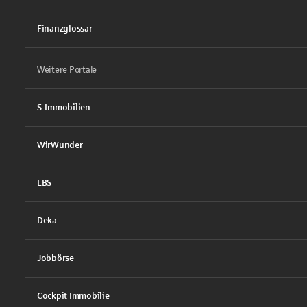
Finanzglossar
Weitere Portale
S-Immobilien
WirWunder
LBS
Deka
Jobbörse
Cockpit Immobilie