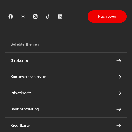
Nach oben
Sparkasse auf Facebook
Sparkasse auf Youtube
Sparkasse auf Instagram
Sparkasse auf TikTok
Sparkasse auf LinkedIn
Beliebte Themen
Girokonto
Kontowechselservice
Privatkredit
Baufinanzierung
Kreditkarte