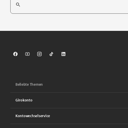
Tippen Sie, um nach Themen zu suchen. Verwenden Sie die Pfei
Sparkasse auf Facebook
Sparkasse auf Youtube
Sparkasse auf Instagram
Sparkasse auf TikTok
Sparkasse auf LinkedIn
Beliebte Themen
Girokonto
Kontowechselservice