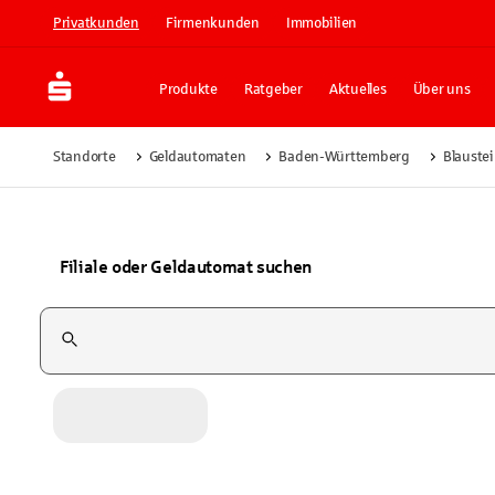
Privatkunden
Firmenkunden
Immobilien
Produkte
Ratgeber
Aktuelles
Über uns
Standorte
Geldautomaten
Baden-Württemberg
Blauste
Filiale oder Geldautomat suchen
Suchfeld