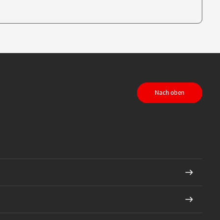
te, um auszuwählen
Nach oben