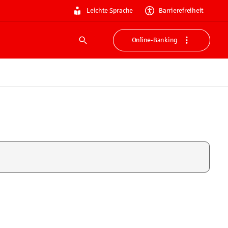
Leichte Sprache
Barrierefreiheit
Online-Banking
Suche