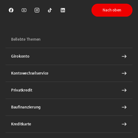
Nach oben
Sparkasse auf Facebook
Sparkasse auf Youtube
Sparkasse auf Instagram
Sparkasse auf TikTok
Sparkasse auf LinkedIn
Beliebte Themen
Girokonto
Kontowechselservice
Privatkredit
Baufinanzierung
Kreditkarte