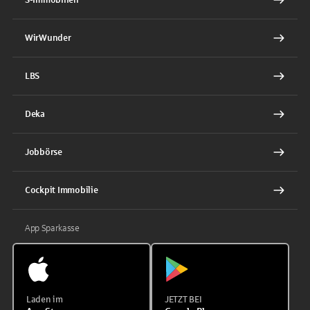
WirWunder
LBS
Deka
Jobbörse
Cockpit Immobilie
App Sparkasse
Laden im
JETZT BEI