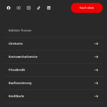
Nach oben
Sparkasse auf Facebook
Sparkasse auf Youtube
Sparkasse auf Instagram
Sparkasse auf TikTok
Sparkasse auf LinkedIn
Beliebte Themen
Girokonto
Kontowechselservice
Privatkredit
Baufinanzierung
Kreditkarte