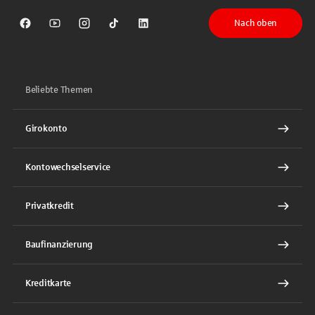
Nach oben
Sparkasse auf Facebook
Sparkasse auf Youtube
Sparkasse auf Instagram
Sparkasse auf TikTok
Sparkasse auf LinkedIn
Beliebte Themen
Girokonto
Kontowechselservice
Privatkredit
Baufinanzierung
Kreditkarte