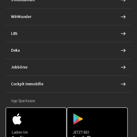
WirWunder
LBS
Deka
Jobbörse
Cockpit Immobilie
App Sparkasse
Laden im
JETZT BEI