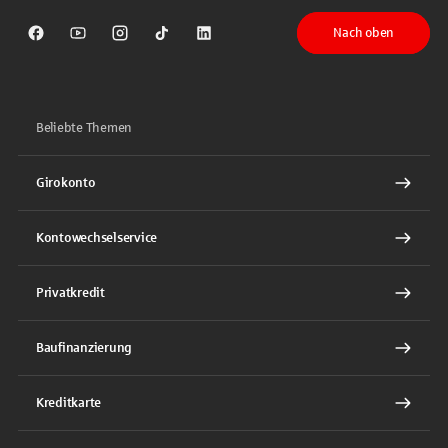
Nach oben
Sparkasse auf Facebook
Sparkasse auf Youtube
Sparkasse auf Instagram
Sparkasse auf TikTok
Sparkasse auf LinkedIn
Beliebte Themen
Girokonto
Kontowechselservice
Privatkredit
Baufinanzierung
Kreditkarte