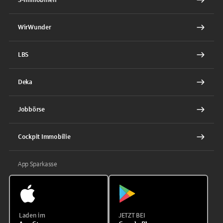
WirWunder
LBS
Deka
Jobbörse
Cockpit Immobilie
App Sparkasse
Laden im
JETZT BEI