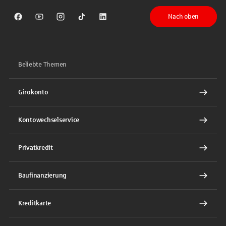
Nach oben
Sparkasse auf Facebook
Sparkasse auf Youtube
Sparkasse auf Instagram
Sparkasse auf TikTok
Sparkasse auf LinkedIn
Beliebte Themen
Girokonto
Kontowechselservice
Privatkredit
Baufinanzierung
Kreditkarte