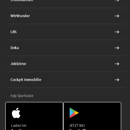
WirWunder
LBS
Deka
Jobbörse
Cockpit Immobilie
App Sparkasse
Laden im
JETZT BEI